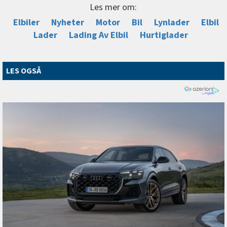
Les mer om:
Elbiler
Nyheter
Motor
Bil
Lynlader
Elbil
Lader
Lading Av Elbil
Hurtiglader
LES OGSÅ