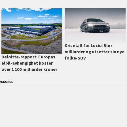
Krisetall for Lucid: Blør
milliarder og utsetter sin nye
Deloitte-rapport: Europas
folke-SUV
elbil-avhengighet koster
over 1 100 milliarder kroner