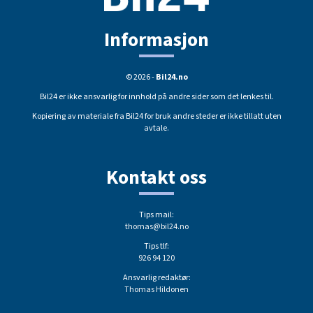
Informasjon
© 2026 -
Bil24.no
Bil24 er ikke ansvarlig for innhold på andre sider som det lenkes til.
Kopiering av materiale fra Bil24 for bruk andre steder er ikke tillatt uten
avtale.
Kontakt oss
Tips mail:
thomas@bil24.no
Tips tlf:
926 94 120
Ansvarlig redaktør:
Thomas Hildonen