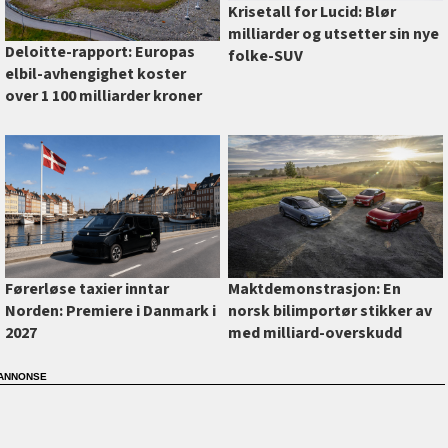
Krisetall for Lucid: Blør
milliarder og utsetter sin nye
Deloitte-rapport: Europas
folke-SUV
elbil-avhengighet koster
over 1 100 milliarder kroner
Førerløse taxier inntar
Maktdemonstrasjon: En
Norden: Premiere i Danmark i
norsk bilimportør stikker av
2027
med milliard-overskudd