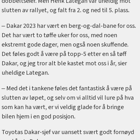
dobbeltseier. Men Henk Lategan var uheldig mot
slutten av rallyet, og falt fra 2. og ned til 5. plass.
‒ Dakar 2023 har vært en berg-og-dal-bane for oss.
Det har vært to tøffe uker for oss, med noen
ekstremt gode dager, men også noen skuffende.
Det føles godt å være på topp-5 etter en så tøff
Dakar, og jeg tror alt ble kastet mot oss i år, sier
uheldige Lategan.
‒ Med det i tankene føles det fantastisk å være på
slutten av løpet, og selv om vi alltid vil lure på hva
som kan ha vært, er vi veldig glade for å bringe
bilen hjem i en god posisjon.
Toyotas Dakar-sjef var uansett svært godt fornøyd