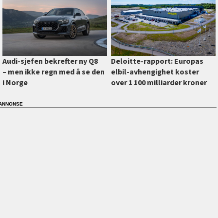
Deloitte-rapport: Europas
Audi-sjefen bekrefter ny Q8
elbil-avhengighet koster
–⁠ men ikke regn med å se den
over 1 100 milliarder kroner
i Norge