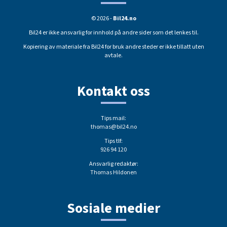
© 2026 -
Bil24.no
Bil24 er ikke ansvarlig for innhold på andre sider som det lenkes til.
Kopiering av materiale fra Bil24 for bruk andre steder er ikke tillatt uten
avtale.
Kontakt oss
Tips mail:
thomas@bil24.no
Tips tlf:
926 94 120
Ansvarlig redaktør:
Thomas Hildonen
Sosiale medier