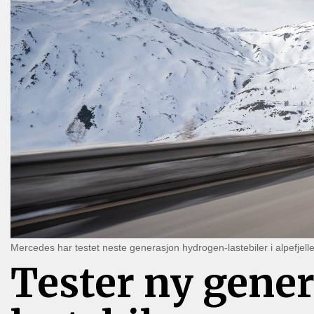
Mercedes har testet neste generasjon hydrogen-lastebiler i alpefjell
Tester ny gene