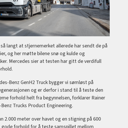
å langt at stjernemerket allerede har sendt de på
ier, og her møtte bilene snø og kulde og
r. Mercedes sier at testen har gitt de verdifull
orhold.
cedes-Benz GenH2 Truck bygger vi sømløst på
generasjonen og er derfor i stand til å teste den
me forhold helt fra begynnelsen, forklarer Rainer
s-Benz Trucks Product Engineering.
 2.000 meter over havet og en stigning på 600
 gode forhold for å teste samspillet mellom