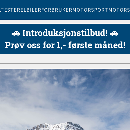
LTESTER
ELBILER
FORBRUKER
MOTORSPORT
MOTORS
🚗 Introduksjonstilbud! 🚗
Prøv oss for 1,- første måned!