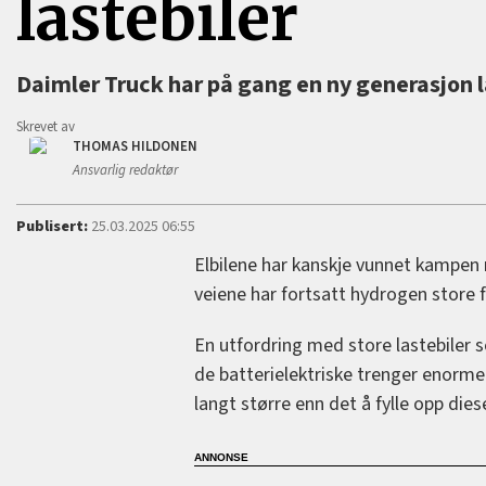
lastebiler
Daimler Truck har på gang en ny generasjon l
Skrevet av
THOMAS HILDONEN
Ansvarlig redaktør
Publisert:
25.03.2025 06:55
Elbilene har kanskje vunnet kampen
veiene har fortsatt hydrogen store f
En utfordring med store lastebiler 
de batterielektriske trenger enorme b
langt større enn det å fylle opp dies