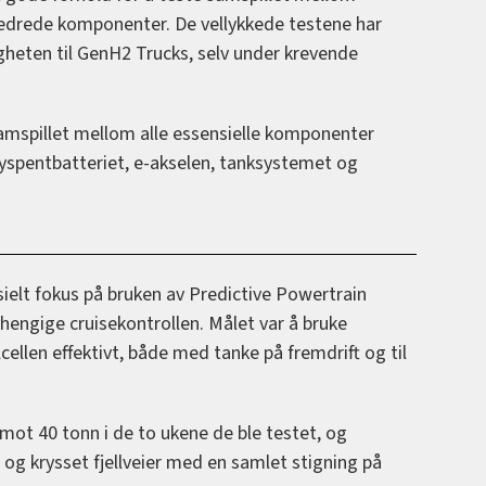
edrede komponenter. De vellykkede testene har
igheten til GenH2 Trucks, selv under krevende
samspillet mellom alle essensielle komponenter
høyspentbatteriet, e-akselen, tanksystemet og
esielt fokus på bruken av Predictive Powertrain
engige cruisekontrollen. Målet var å bruke
ellen effektivt, både med tanke på fremdrift og til
mot 40 tonn i de to ukene de ble testet, og
 og krysset fjellveier med en samlet stigning på