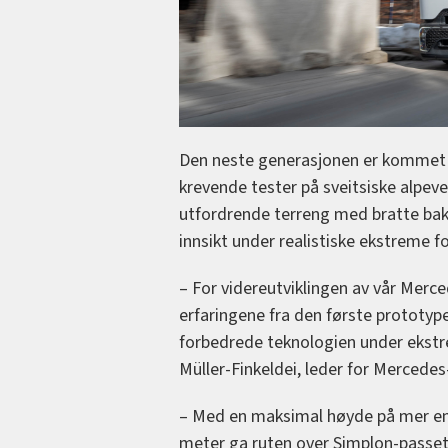
Den neste generasjonen er kommet s
krevende tester på sveitsiske alpeve
utfordrende terreng med bratte bakke
innsikt under realistiske ekstreme f
– For videreutviklingen av vår Mer
erfaringene fra den første prototype
forbedrede teknologien under ekstre
Müller-Finkeldei, leder for Mercede
– Med en maksimal høyde på mer enn
meter ga ruten over Simplon-passet