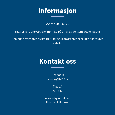
Informasjon
© 2026 -
Bil24.no
Bil24 er ikke ansvarlig for innhold på andre sider som det lenkes til.
Kopiering av materiale fra Bil24 for bruk andre steder er ikke tillatt uten
avtale.
Kontakt oss
Tips mail:
thomas@bil24.no
Tips tlf:
926 94 120
Ansvarlig redaktør:
Thomas Hildonen