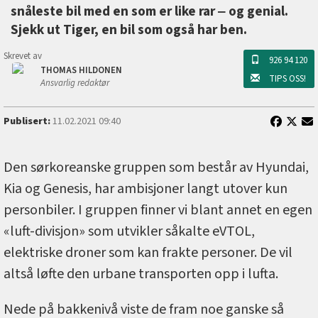
snåleste bil med en som er like rar ‒ og genial.
Sjekk ut Tiger, en bil som også har ben.
Skrevet av
926 94 120
THOMAS HILDONEN
TIPS OSS!
Ansvarlig redaktør
Publisert:
11.02.2021 09:40
Den sørkoreanske gruppen som består av Hyundai,
Kia og Genesis, har ambisjoner langt utover kun
personbiler. I gruppen finner vi blant annet en egen
«luft-divisjon» som utvikler såkalte eVTOL,
elektriske droner som kan frakte personer. De vil
altså løfte den urbane transporten opp i lufta.
Nede på bakkenivå viste de fram noe ganske så