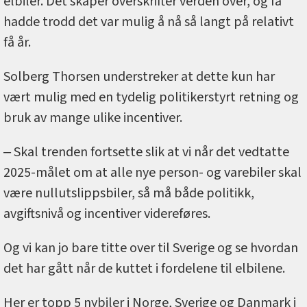
elbiler. Det skaper overskrifter verden over, og få
hadde trodd det var mulig å nå så langt på relativt
få år.
Solberg Thorsen understreker at dette kun har
vært mulig med en tydelig politikerstyrt retning og
bruk av mange ulike incentiver.
‒ Skal trenden fortsette slik at vi når det vedtatte
2025-målet om at alle nye person- og varebiler skal
være nullutslippsbiler, så må både politikk,
avgiftsnivå og incentiver videreføres.
Og vi kan jo bare titte over til Sverige og se hvordan
det har gått når de kuttet i fordelene til elbilene.
Her er topp 5 nybiler i Norge, Sverige og Danmark i