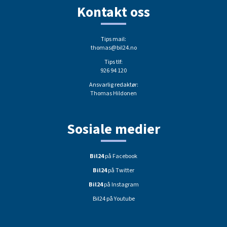
Kontakt oss
Tips mail:
thomas@bil24.no
Tips tlf:
926 94 120
Ansvarlig redaktør:
Thomas Hildonen
Sosiale medier
Bil24
på Facebook
Bil24
på Twitter
Bil24
på Instagram
Bil24 på Youtube