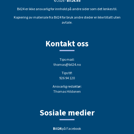
© 2026 -
Bil24.no
Bil24 er ikke ansvarlig for innhold på andre sider som det lenkes til.
Kopiering av materiale fra Bil24 for bruk andre steder er ikke tillatt uten
avtale.
Kontakt oss
Tips mail:
thomas@bil24.no
Tips tlf:
926 94 120
Ansvarlig redaktør:
Thomas Hildonen
Sosiale medier
Bil24
på Facebook