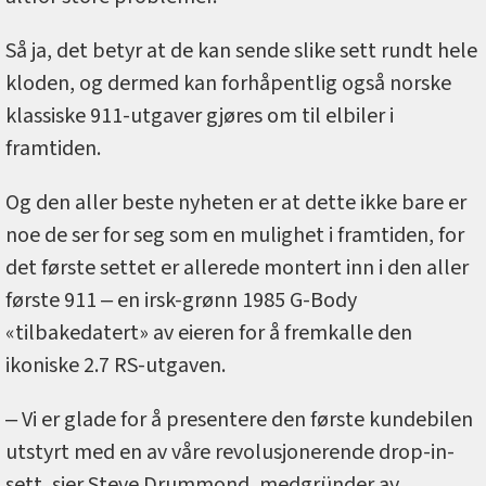
Så ja, det betyr at de kan sende slike sett rundt hele
kloden, og dermed kan forhåpentlig også norske
klassiske 911-utgaver gjøres om til elbiler i
framtiden.
Og den aller beste nyheten er at dette ikke bare er
noe de ser for seg som en mulighet i framtiden, for
det første settet er allerede montert inn i den aller
første 911 ‒ en irsk-grønn 1985 G-Body
«tilbakedatert» av eieren for å fremkalle den
ikoniske 2.7 RS-utgaven.
‒ Vi er glade for å presentere den første kundebilen
utstyrt med en av våre revolusjonerende drop-in-
sett, sier Steve Drummond, medgründer av