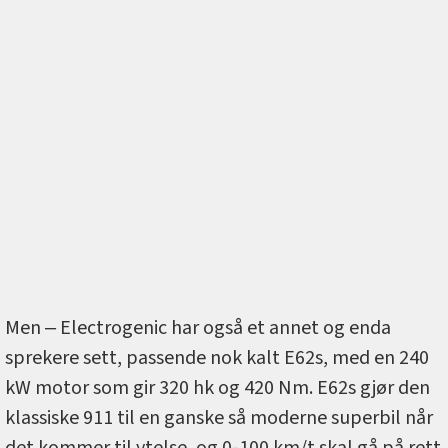
Men ‒ Electrogenic har også et annet og enda
sprekere sett, passende nok kalt E62s, med en 240
kW motor som gir 320 hk og 420 Nm. E62s gjør den
klassiske 911 til en ganske så moderne superbil når
det kommer til ytelse, og 0-100 km/t skal gå på rett