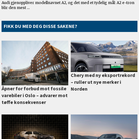
FIKK DU MED DEG DISSE SAKENE?
Chery med ny eksportrekord
–⁠ ruller ut nye merker i
Åpner for forbud mot fossile
Norden
varebiler i Oslo –⁠ advarer mot
tøffe konsekvenser