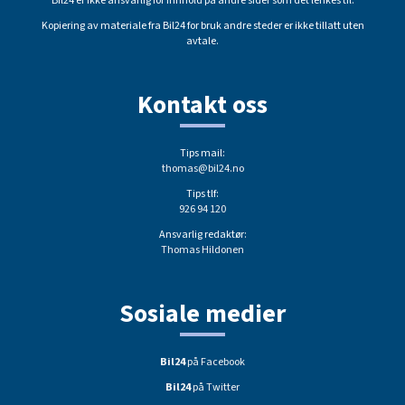
Bil24 er ikke ansvarlig for innhold på andre sider som det lenkes til.
Kopiering av materiale fra Bil24 for bruk andre steder er ikke tillatt uten
avtale.
Kontakt oss
Tips mail:
thomas@bil24.no
Tips tlf:
926 94 120
Ansvarlig redaktør:
Thomas Hildonen
Sosiale medier
Bil24
på Facebook
Bil24
på Twitter