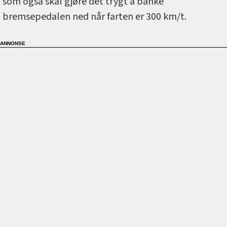
som også skal gjøre det trygt å banke
bremsepedalen ned når farten er 300 km/t.