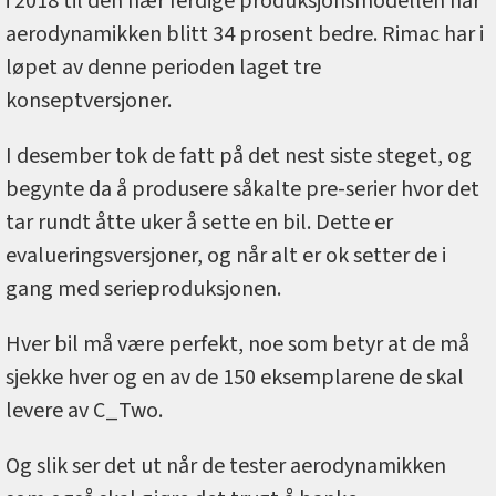
i 2018 til den nær ferdige produksjonsmodellen har
aerodynamikken blitt 34 prosent bedre. Rimac har i
løpet av denne perioden laget tre
konseptversjoner.
I desember tok de fatt på det nest siste steget, og
begynte da å produsere såkalte pre-serier hvor det
tar rundt åtte uker å sette en bil. Dette er
evalueringsversjoner, og når alt er ok setter de i
gang med serieproduksjonen.
Hver bil må være perfekt, noe som betyr at de må
sjekke hver og en av de 150 eksemplarene de skal
levere av C_Two.
Og slik ser det ut når de tester aerodynamikken