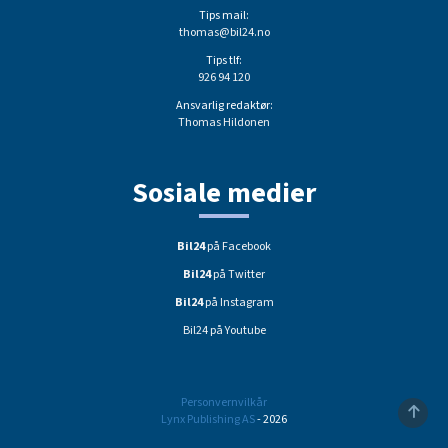
Tips mail:
thomas@bil24.no
Tips tlf:
926 94 120
Ansvarlig redaktør:
Thomas Hildonen
Sosiale medier
Bil24
på Facebook
Bil24
på Twitter
Bil24
på Instagram
Bil24 på Youtube
Personvernvilkår
Lynx Publishing AS
- 2026