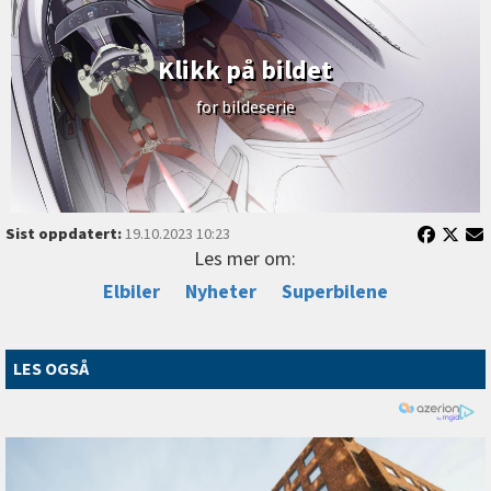
Klikk på bildet
for bildeserie
Sist oppdatert:
19.10.2023 10:23
Les mer om:
Elbiler
Nyheter
Superbilene
LES OGSÅ