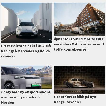
Åpner for forbud mot fossile
varebiler i Oslo –⁠ advarer mot
Etter Polestar-nekt i USA: Nå
tøffe konsekvenser
kan også Mercedes og Volvo
rammes
Chery med ny eksportrekord
Her er første kikk på nye
–⁠ ruller ut nye merker i
Range Rover GT
Norden