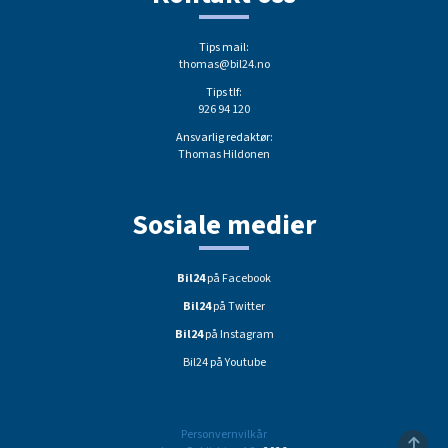
Tips mail:
thomas@bil24.no
Tips tlf:
926 94 120
Ansvarlig redaktør:
Thomas Hildonen
Sosiale medier
Bil24
på Facebook
Bil24
på Twitter
Bil24
på Instagram
Bil24 på Youtube
Personvernvilkår