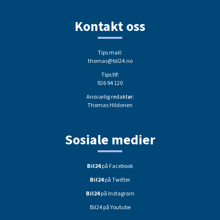
Kontakt oss
Tips mail:
thomas@bil24.no
Tips tlf:
926 94 120
Ansvarlig redaktør:
Thomas Hildonen
Sosiale medier
Bil24
på Facebook
Bil24
på Twitter
Bil24
på Instagram
Bil24 på Youtube