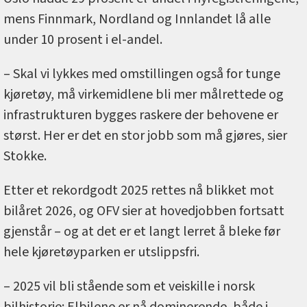
mens Finnmark, Nordland og Innlandet lå alle
under 10 prosent i el-andel.
– Skal vi lykkes med omstillingen også for tunge
kjøretøy, må virkemidlene bli mer målrettede og
infrastrukturen bygges raskere der behovene er
størst. Her er det en stor jobb som må gjøres, sier
Stokke.
Etter et rekordgodt 2025 rettes nå blikket mot
bilåret 2026, og OFV sier at hovedjobben fortsatt
gjenstår – og at det er et langt lerret å bleke før
hele kjøretøyparken er utslippsfri.
– 2025 vil bli stående som et veiskille i norsk
bilhistorie: Elbilene er nå dominerende, både i