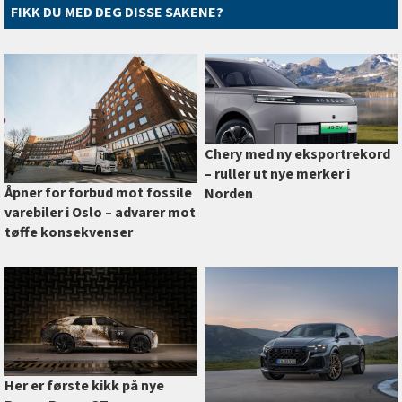
FIKK DU MED DEG DISSE SAKENE?
Chery med ny eksportrekord
–⁠ ruller ut nye merker i
Åpner for forbud mot fossile
Norden
varebiler i Oslo –⁠ advarer mot
tøffe konsekvenser
Her er første kikk på nye