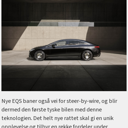
Nye EQS baner også vei for steer-by-wire, og blir
dermed den første tyske bilen med denne
teknologien. Det helt nye rattet skal gi en unik
opplevelse og tilbyr en rekke fordeler under