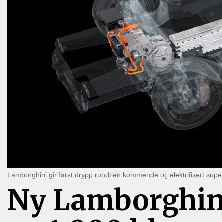
Lamborghini gir først drypp rundt en kommende og elektrifisert supe
Ny Lamborghini