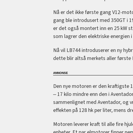
Nå er det ikke første gang V12-moto
gang ble introdusert med 350GT i 196
er det også montert inn en 25 kW s
som lagrer den elektriske energien 
Nå vil LB744 introduserer en ny hybr
dette blir altså merkets aller første
Den nye motoren er den kraftigste 1
‒ 17 kilo mindre enn den i Aventado
sammenlignet med Aventador, og vrir
effekten på 128 hk per liter, mens 
Motoren leverer kraft til alle fire h
enheter. Et par elmotorer finner nemli