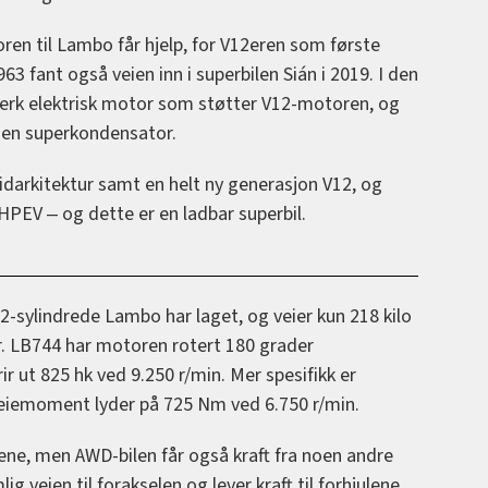
ren til Lambo får hjelp, for V12eren som første
3 fant også veien inn i superbilen Sián i 2019. I den
terk elektrisk motor som støtter V12-motoren, og
i en superkondensator.
idarkitektur samt en helt ny generasjon V12, og
 HPEV ‒ og dette er en ladbar superbil.
2-sylindrede Lambo har laget, og veier kun 218 kilo
r. LB744 har motoren rotert 180 grader
 ut 825 hk ved 9.250 r/min. Mer spesifikk er
dreiemoment lyder på 725 Nm ved 6.750 r/min.
julene, men AWD-bilen får også kraft fra noen andre
g veien til forakselen og lever kraft til forhjulene,