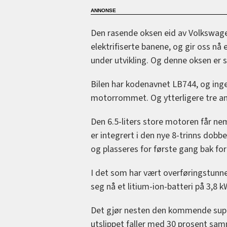
Den rasende oksen eid av Volkswagen
elektrifiserte banene, og gir oss nå
under utvikling. Og denne oksen er sk
Bilen har kodenavnet LB744, og ing
motorrommet. Og ytterligere tre a
Den 6.5-liters store motoren får nem
er integrert i den nye 8-trinns dobb
og plasseres for første gang bak f
I det som har vært overføringstunne
seg nå et litium-ion-batteri på 3,8 
Det gjør nesten den kommende superb
utslippet faller med 30 prosent sa