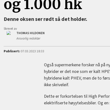
og 1.000 hk
Denne oksen ser rødt så det holder.
Skrevet av
THOMAS HILDONEN
Ansvarlig redaktør
Publisert:
07.03.2023 18:33
Også supermerkene forsker nå på nye
hybrider er det noe som er kalt HPEV.
hybridene kalt PHEV, men de to førs
ikke skriveleif.
Dette er forkortelsen til High Perfor
elektrifiserte høyytelsesbiler. Og en