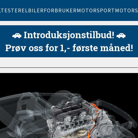
LTESTER
ELBILER
FORBRUKER
MOTORSPORT
MOTORS
🚗 Introduksjonstilbud! 🚗
Prøv oss for 1,- første måned!