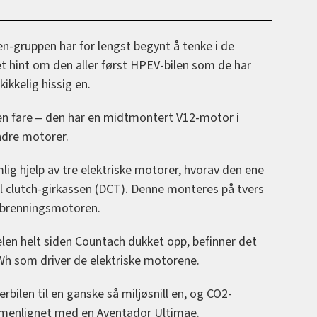
-gruppen har for lengst begynt å tenke i de
 et hint om den aller først HPEV-bilen som de har
ikkelig hissig en.
en fare ‒ den har en midtmontert V12-motor i
ndre motorer.
lig hjelp av tre elektriske motorer, hvorav den ene
el clutch-girkassen (DCT). Denne monteres på tvers
orbrenningsmotoren.
len helt siden Countach dukket opp, befinner det
kWh som driver de elektriske motorene.
ilen til en ganske så miljøsnill en, og CO2-
mmenlignet med en Aventador Ultimae.