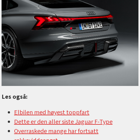
Les også:
Elbilen med høyest toppfart
Dette er den aller siste Jaguar F-Type
Overraskede mange har fortsatt