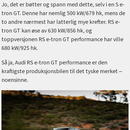
Jo, det er bøtter og spann med dette, selv i en S e-
tron GT. Denne har nemlig 500 kW/679 hk, mens de
to andre nærmest har latterlig mye krefter. RS e-
tron GT kan øse av 630 kW/856 hk, og
toppversjonen RS e-tron GT performance har ville
680 kW/925 hk.
Så ja, Audi RS e-tron GT performance er den
kraftigste produksjonsbilen til det tyske merket ‒
noensinne.