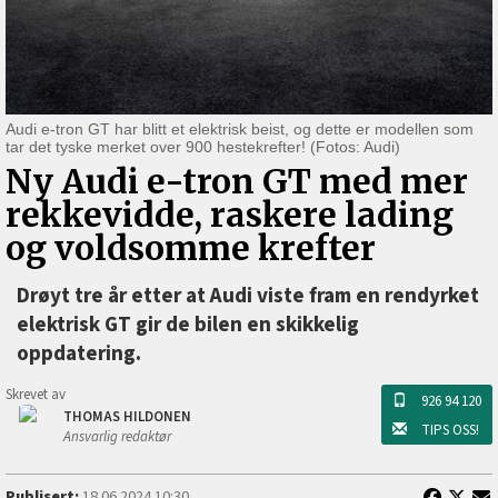
Audi e-tron GT har blitt et elektrisk beist, og dette er modellen som
tar det tyske merket over 900 hestekrefter! (Fotos: Audi)
Ny Audi e-tron GT med mer
rekkevidde, raskere lading
og voldsomme krefter
Drøyt tre år etter at Audi viste fram en rendyrket
elektrisk GT gir de bilen en skikkelig
oppdatering.
Skrevet av
926 94 120
THOMAS HILDONEN
TIPS OSS!
Ansvarlig redaktør
Publisert:
18.06.2024 10:30