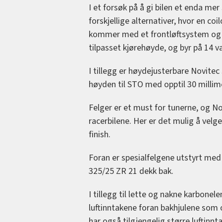
I et forsøk på å gi bilen et enda m
forskjellige alternativer, hvor en c
kommer med et frontløftsystem og M
tilpasset kjørehøyde, og byr på 14 val
I tillegg er høydejusterbare Novitec
høyden til STO med opptil 30 millimet
Felger er et must for tunerne, og N
racerbilene. Her er det mulig å velg
finish.
Foran er spesialfelgene utstyrt med 
325/25 ZR 21 dekk bak.
I tillegg til lette og nakne karbone
luftinntakene foran bakhjulene som 
har også tilgjengelig større luftin