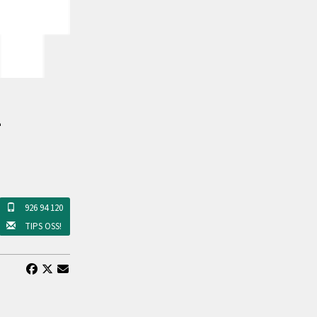
k
926 94 120
TIPS OSS!