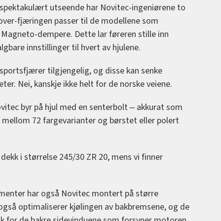
er spektakulært utseende har Novitec-ingeniørene to
oilover-fjæringen passer til de modellene som
agneto-dempere. Dette lar føreren stille inn
gbare innstillinger til hvert av hjulene.
 sportsfjærer tilgjengelig, og disse kan senke
er. Nei, kanskje ikke helt for de norske veiene.
ovitec byr på hjul med en senterbolt ‒ akkurat som
e mellom 72 fargevarianter og børstet eller polert
dekk i størrelse 245/30 ZR 20, mens vi finner
lementer har også Novitec montert på større
også optimaliserer kjølingen av bakbremsene, og de
ntak for de bakre sidevinduene som forsyner motoren