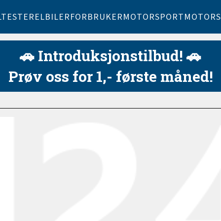
LTESTER
ELBILER
FORBRUKER
MOTORSPORT
MOTORS
🚗 Introduksjonstilbud! 🚗
Prøv oss for 1,- første måned!