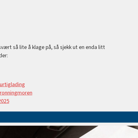
vært så lite å klage på, så sjekk ut en enda litt
der:
urtiglading
 dronningmoren
2025