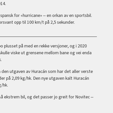
014.
 spansk for «hurricane» ‒ en orkan av en sportsbil.
rsvant opp til 100 km/t på 2,5 sekunder.
bo plusset på med en rekke versjoner, og i 2020
skulle viske ut grensene mellom bane og vei enda
.
den utgaven av Huracán som har det aller verste
yder på 2,09 kg/hk. Den nye utgaven kalt Huracán
/hk.
 ekstrem bil, og det passer jo greit for Novitec ‒