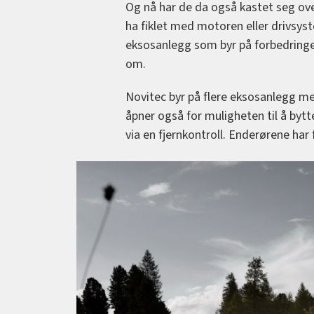
Og nå har de da også kastet seg ove
ha fiklet med motoren eller drivsys
eksosanlegg som byr på forbedringer.
om.
Novitec byr på flere eksosanlegg med
åpner også for muligheten til å byt
via en fjernkontroll. Enderørene har