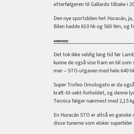
etterfølgeren til Gallardo tilbake i 2
Den nye sportsbilen het Huracán, ja,
Bilen hadde 610 hk og 560 Nm, og fo
Det tok ikke veldig lang tid før Lam
kunne de også vise fram en bil som 
mer ‒ STO-utgaven med hele 640 hk
Super Trofeo Omologato er da også 
kraft-til-vekt-forholdet, og denne l
Tecnica følger nærmest med 2,15 kg
En Huracán STO er altså en ganske så
disse tunerne som elsker superbiler.