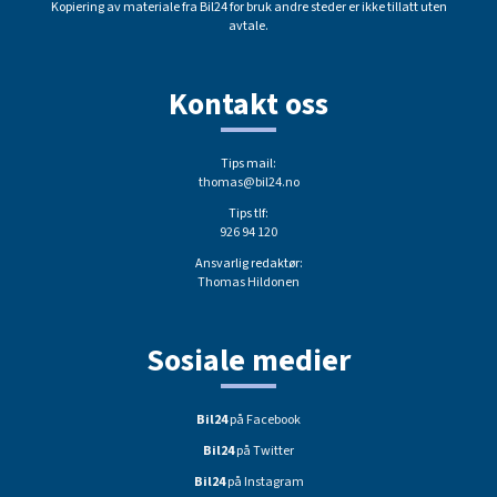
Kopiering av materiale fra Bil24 for bruk andre steder er ikke tillatt uten
avtale.
Kontakt oss
Tips mail:
thomas@bil24.no
Tips tlf:
926 94 120
Ansvarlig redaktør:
Thomas Hildonen
Sosiale medier
Bil24
på Facebook
Bil24
på Twitter
Bil24
på Instagram