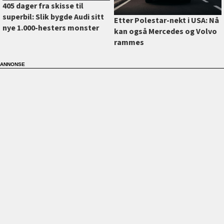
405 dager fra skisse til
superbil: Slik bygde Audi sitt
Etter Polestar-nekt i USA: Nå
nye 1.000-hesters monster
kan også Mercedes og Volvo
rammes