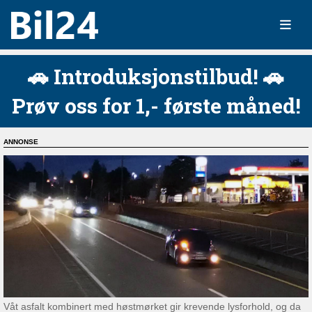
🚗 Introduksjonstilbud! 🚗
Prøv oss for 1,- første måned!
Våt asfalt kombinert med høstmørket gir krevende lysforhold, og da