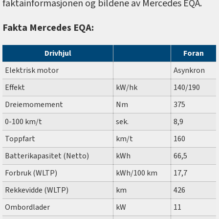
faktainformasjonen og bildene av Mercedes EQA.
Fakta Mercedes EQA:
Drivhjul
Foran
Elektrisk motor
Asynkron
Effekt
kW/hk
140/190
Dreiemomement
Nm
375
0-100 km/t
sek.
8,9
Toppfart
km/t
160
Batterikapasitet (Netto)
kWh
66,5
Forbruk (WLTP)
kWh/100 km
17,7
Rekkevidde (WLTP)
km
426
Ombordlader
kW
11