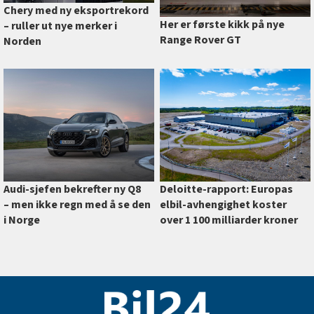
Chery med ny eksportrekord
Her er første kikk på nye
–⁠ ruller ut nye merker i
Range Rover GT
Norden
Deloitte-rapport: Europas
Audi-sjefen bekrefter ny Q8
elbil-avhengighet koster
–⁠ men ikke regn med å se den
over 1 100 milliarder kroner
i Norge