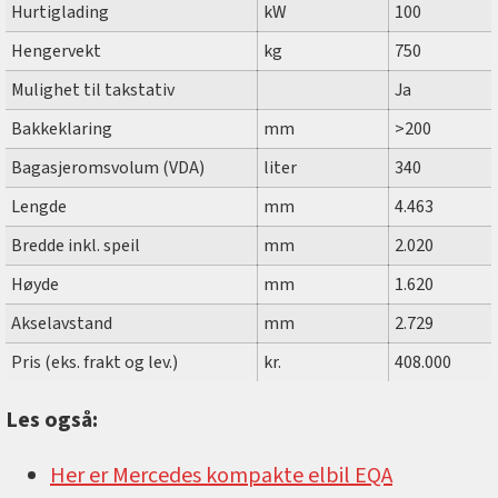
Hurtiglading
kW
100
Hengervekt
kg
750
Mulighet til takstativ
Ja
Bakkeklaring
mm
>200
Bagasjeromsvolum (VDA)
liter
340
Lengde
mm
4.463
Bredde inkl. speil
mm
2.020
Høyde
mm
1.620
Akselavstand
mm
2.729
Pris (eks. frakt og lev.)
kr.
408.000
Les også:
Her er Mercedes kompakte elbil EQA