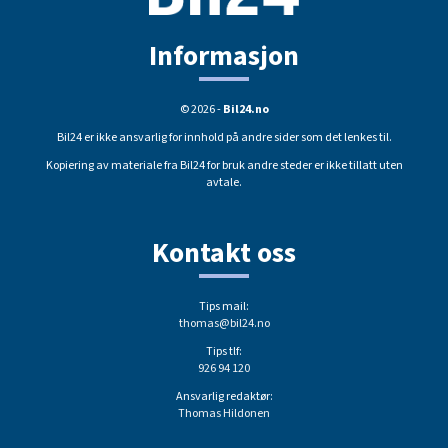
Informasjon
© 2026 -
Bil24.no
Bil24 er ikke ansvarlig for innhold på andre sider som det lenkes til.
Kopiering av materiale fra Bil24 for bruk andre steder er ikke tillatt uten
avtale.
Kontakt oss
Tips mail:
thomas@bil24.no
Tips tlf:
926 94 120
Ansvarlig redaktør:
Thomas Hildonen