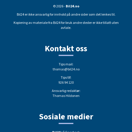
© 2026 -
Bil24.no
Bil24 er ikke ansvarlig for innhold på andre sider som det lenkes til.
Kopiering av materiale fra Bil24 for bruk andre steder er ikke tillatt uten
avtale.
Kontakt oss
Tips mail:
thomas@bil24.no
Tips tlf:
926 94 120
Ansvarlig redaktør:
Thomas Hildonen
Sosiale medier