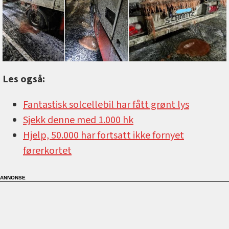
Les også:
Fantastisk solcellebil har fått grønt lys
Sjekk denne med 1.000 hk
Hjelp, 50.000 har fortsatt ikke fornyet
førerkortet