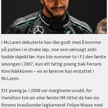
I McLaren debuterte han like godt med å komme
på pallen i ni strake løp, noe som selvsagt aldri
hadde skjedd før. Han ble nummer to i F1 den første
sesongen i 2007, kun ett fattig poeng bak Ferraris
Kimi Räikkönen ‒ en av førerne han erstattet i
McLaren.
Ett poeng ja. I 2008 var marginene snudd, for
Hamilton tok sin aller første VM-tittel da han slo
finnens brasilianske lagkamerat Felipe Massa med