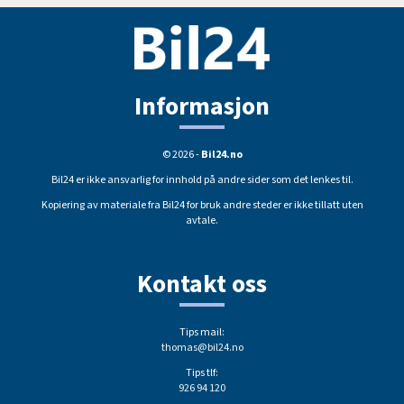
Informasjon
© 2026 -
Bil24.no
Bil24 er ikke ansvarlig for innhold på andre sider som det lenkes til.
Kopiering av materiale fra Bil24 for bruk andre steder er ikke tillatt uten
avtale.
Kontakt oss
Tips mail:
thomas@bil24.no
Tips tlf:
926 94 120