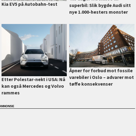
Kia EV5 på Autobahn-test
superbil: Slik bygde Audi sitt
nye 1.000-hesters monster
Åpner for forbud mot fossile
varebiler i Oslo –⁠ advarer mot
Etter Polestar-nekt i USA: Nå
tøffe konsekvenser
kan også Mercedes og Volvo
rammes