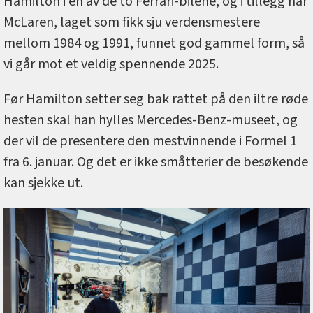
Hamilton i en av de to Ferrari-bilene, og i tillegg har
McLaren, laget som fikk sju verdensmestere
mellom 1984 og 1991, funnet god gammel form, så
vi går mot et veldig spennende 2025.
Før Hamilton setter seg bak rattet på den iltre røde
hesten skal han hylles Mercedes-Benz-museet, og
der vil de presentere den mestvinnende i Formel 1
fra 6. januar. Og det er ikke småtterier de besøkende
kan sjekke ut.