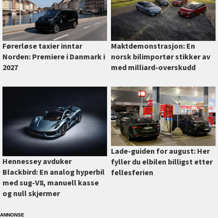
Førerløse taxier inntar
Maktdemonstrasjon: En
Norden: Premiere i Danmark i
norsk bilimportør stikker av
2027
med milliard-overskudd
Lade-guiden for august: Her
Hennessey avduker
fyller du elbilen billigst etter
Blackbird: En analog hyperbil
fellesferien
med sug-V8, manuell kasse
og null skjermer