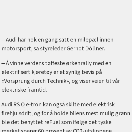
‒ Audi har nok en gang satt en milepæl innen
motorsport, sa styreleder Gernot Döllner.
‒ Å vinne verdens tøffeste ørkenrally med en
elektrifisert kjøretøy er et synlig bevis på
«Vorsprung durch Technik», og viser veien til vår
elektriske framtid.
Audi RS Q e-tron kan også skilte med elektrisk
firehjulsdrift, og for å holde bilens mest mulig grønn
ble det benyttet reFuel som ifølge det tyske
merket sparer 60 prosent av CO2-utslippene