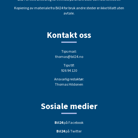
Kopiering av materiale fra Bil24 for bruk andre steder er ikke tillatt uten
avtale.
Kontakt oss
Tips mail:
thomas@bil24.no
Tips tlf:
926 94 120
Ansvarlig redaktør:
Thomas Hildonen
Sosiale medier
Bil24
på Facebook
Bil24
på Twitter