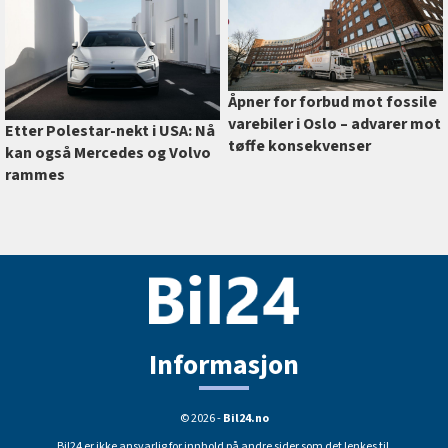
Åpner for forbud mot fossile
varebiler i Oslo –⁠ advarer mot
Etter Polestar-nekt i USA: Nå
tøffe konsekvenser
kan også Mercedes og Volvo
rammes
Informasjon
© 2026 -
Bil24.no
Bil24 er ikke ansvarlig for innhold på andre sider som det lenkes til.