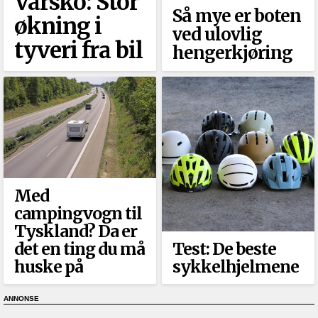
Varsko: Stor
Så mye er boten
økning i
ved ulovlig
tyveri fra bil
hengerkjøring
Med
campingvogn til
Tyskland? Da er
det en ting du må
Test: De beste
huske på
sykkelhjelmene