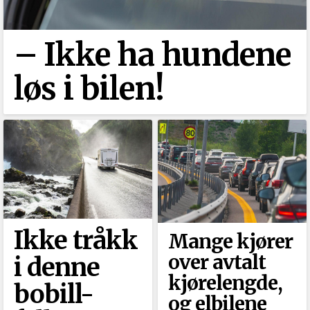
–⁠ Ikke ha hundene
løs i bilen!
Ikke tråkk
Mange kjører
over avtalt
i denne
kjørelengde,
bobill-
og elbilene