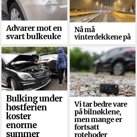
Advarer mot en
Nå må
svart bulkeuke
vinterdekkene på
Bulking under
Vi tar bedre vare
høstferien
på bilnøklene,
koster
men mange er
enorme
fortsatt
summer
rotehoder