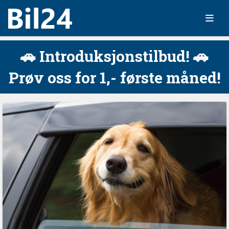
🚗 Introduksjonstilbud! 🚗
Prøv oss for 1,- første måned!