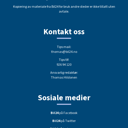
Kopiering av materiale fra Bil24 for bruk andre steder er ikke tillatt uten
avtale.
Kontakt oss
Tips mail:
thomas@bil24.no
Tips tlf:
926 94 120
Ansvarlig redaktør:
Thomas Hildonen
Sosiale medier
Bil24
på Facebook
Bil24
på Twitter