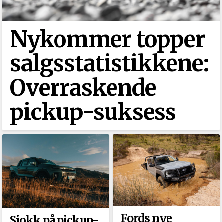
Nykommer topper
salgsstatistikkene:
Overraskende
pickup-suksess
Fords nye
Sjokk på pickup-