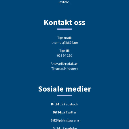
avtale.
Kontakt oss
Tips mail:
thomas@bil24.no
Tips tlf:
926 94 120
Ansvarlig redaktør:
Thomas Hildonen
Sosiale medier
Bil24
på Facebook
Bil24
på Twitter
Bil24
på Instagram
Bil24 på Youtube