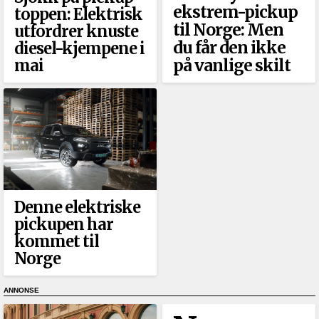
ekstrem-pickup
toppen: Elektrisk
til Norge: Men
utfordrer knuste
du får den ikke
diesel-kjempene i
på vanlige skilt
mai
Denne elektriske
pickupen har
kommet til
Norge