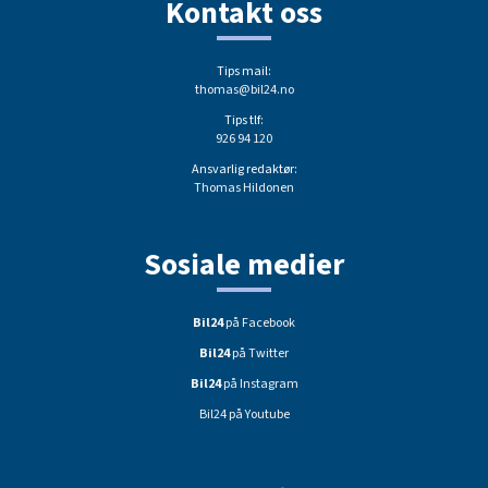
Kontakt oss
Tips mail:
thomas@bil24.no
Tips tlf:
926 94 120
Ansvarlig redaktør:
Thomas Hildonen
Sosiale medier
Bil24
på Facebook
Bil24
på Twitter
Bil24
på Instagram
Bil24 på Youtube