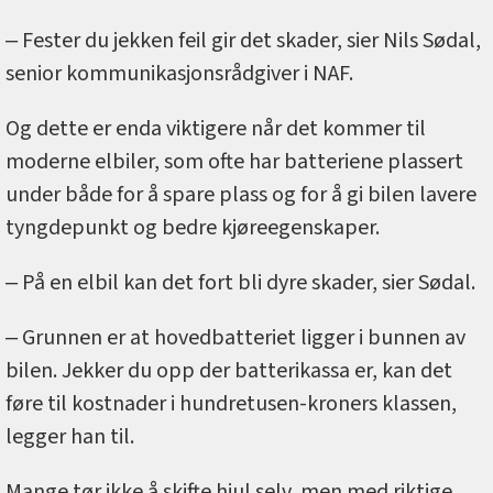
‒ Fester du jekken feil gir det skader, sier Nils Sødal,
senior kommunikasjonsrådgiver i NAF.
Og dette er enda viktigere når det kommer til
moderne elbiler, som ofte har batteriene plassert
under både for å spare plass og for å gi bilen lavere
tyngdepunkt og bedre kjøreegenskaper.
‒ På en elbil kan det fort bli dyre skader, sier Sødal.
‒ Grunnen er at hovedbatteriet ligger i bunnen av
bilen. Jekker du opp der batterikassa er, kan det
føre til kostnader i hundretusen-kroners klassen,
legger han til.
Mange tør ikke å skifte hjul selv, men med riktige