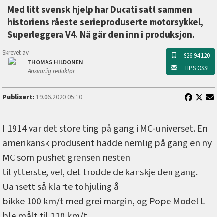
Med litt svensk hjelp har Ducati satt sammen
historiens råeste serieproduserte motorsykkel,
Superleggera V4. Nå går den inn i produksjon.
Skrevet av
926 94 120
THOMAS HILDONEN
TIPS OSS!
Ansvarlig redaktør
Publisert:
19.06.2020 05:10
I 1914 var det store ting på gang i MC-universet. En
amerikansk produsent hadde nemlig på gang en ny
MC som pushet grensen nesten
til ytterste, vel, det trodde de kanskje den gang.
Uansett så klarte tohjuling å
bikke 100 km/t med grei margin, og Pope Model L
ble målt til 110 km/t.