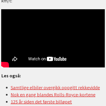
km/t:
Les også:
Samtlige elbiler overgikk oppgitt rekkevidde
Nok en gang blandes Rolls-Royce-kortene
125 år siden det første billøpet