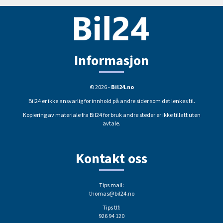
Informasjon
© 2026 -
Bil24.no
Bil24 er ikke ansvarlig for innhold på andre sider som det lenkes til.
Kopiering av materiale fra Bil24 for bruk andre steder er ikke tillatt uten
avtale.
Kontakt oss
Tips mail:
thomas@bil24.no
Tips tlf:
926 94 120