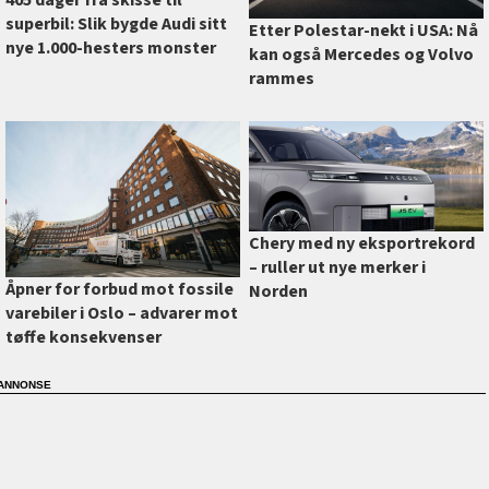
superbil: Slik bygde Audi sitt
Etter Polestar-nekt i USA: Nå
nye 1.000-hesters monster
kan også Mercedes og Volvo
rammes
Chery med ny eksportrekord
–⁠ ruller ut nye merker i
Åpner for forbud mot fossile
Norden
varebiler i Oslo –⁠ advarer mot
tøffe konsekvenser