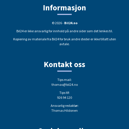
Informasjon
© 2026 -
Bil24.no
Bil24 er ikke ansvarlig for innhold på andre sider som det lenkes til.
Kopiering av materiale fra Bil24 for bruk andre steder er ikke tillatt uten
avtale.
Kontakt oss
Tips mail:
thomas@bil24.no
Tips tlf:
926 94 120
Ansvarlig redaktør:
Thomas Hildonen