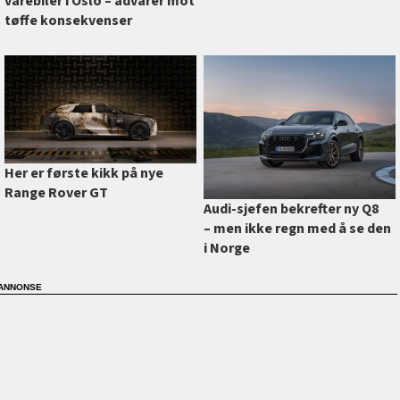
varebiler i Oslo –⁠ advarer mot
tøffe konsekvenser
Her er første kikk på nye
Range Rover GT
Audi-sjefen bekrefter ny Q8
–⁠ men ikke regn med å se den
i Norge