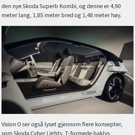
den nye Skoda Superb Kombi, og denne er 4,90
meter lang, 1,85 meter bred og 1,48 meter høy.
Vision O ser også lyset gjennom flere konsepter,
som Skoda Cyber Lights, T-formede baklys,