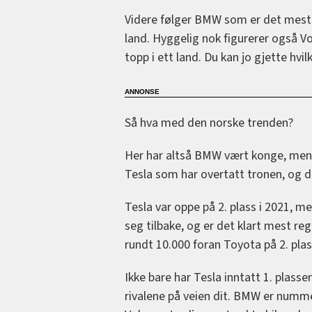
Videre følger BMW som er det mest s
land. Hyggelig nok figurerer også V
topp i ett land. Du kan jo gjette hvi
Så hva med den norske trenden?
Her har altså BMW vært konge, men d
Tesla som har overtatt tronen, og de
Tesla var oppe på 2. plass i 2021, men 
seg tilbake, og er det klart mest reg
rundt 10.000 foran Toyota på 2. plas
Ikke bare har Tesla inntatt 1. plass
rivalene på veien dit. BMW er numm