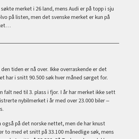
økte merket i 26 land, mens Audi er på topp i sju
olvo på listen, men det svenske merket er kun på
lket…
en tiden er nå over. Ikke overraskende er det
t har i snitt 90.500 søk hver måned sørget for.
falt ned til 3. plass i fjor. I år har merket ikke sett
istrerte nybilmerket i år med over 23.000 biler ‒
s.
en også på det norske nettet, men de har knust
er to med et snitt på 33.100 månedlige søk, mens