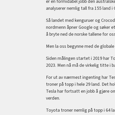
er en formidabel jobb den australsk
analyserer nemlig tall fra 155 land i
Så landet med kenguruer og Crocodi
nordmenn åpner Google og søker ette
å bryte ned de norske tallene for oss
Men la oss begynne med de globale 
Siden målingen startet i 2019 har T
2023. Men nå må de virkelig titte i b
For ut av nærmest ingenting har Te
troner på topp i hele 29 land. Det 
Tesla har fortsatt en jobb å gjøre 
verden.
Toyota troner nemlig på topp i 64 la