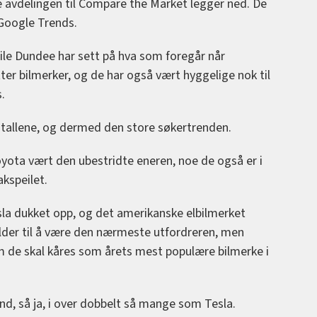
e avdelingen til Compare the Market legger ned. De
 Google Trends.
le Dundee har sett på hva som foregår når
r bilmerker, og de har også vært hyggelige nok til
.
tallene, og dermed den store søkertrenden.
oyota vært den ubestridte eneren, noe de også er i
akspeilet.
sla dukket opp, og det amerikanske elbilmerket
holder til å være den nærmeste utfordreren, men
om de skal kåres som årets mest populære bilmerke i
nd, så ja, i over dobbelt så mange som Tesla.