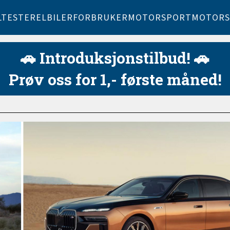
LTESTER
ELBILER
FORBRUKER
MOTORSPORT
MOTORS
🚗 Introduksjonstilbud! 🚗
Prøv oss for 1,- første måned!