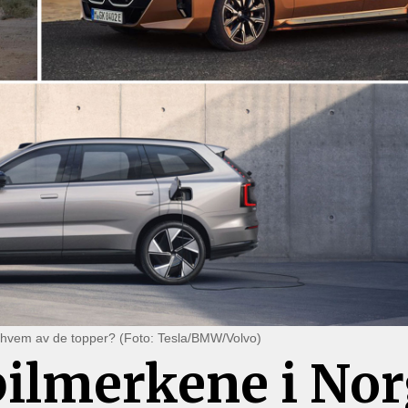
 hvem av de topper? (Foto: Tesla/BMW/Volvo)
bilmerkene i No