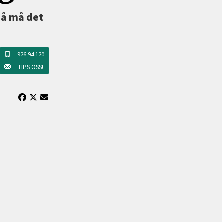
nå må det
926 94 120
TIPS OSS!