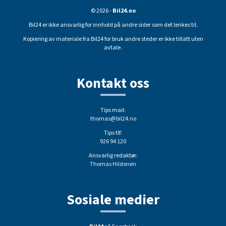
© 2026 -
Bil24.no
Bil24 er ikke ansvarlig for innhold på andre sider som det lenkes til.
Kopiering av materiale fra Bil24 for bruk andre steder er ikke tillatt uten
avtale.
Kontakt oss
Tips mail:
thomas@bil24.no
Tips tlf:
926 94 120
Ansvarlig redaktør:
Thomas Hildonen
Sosiale medier