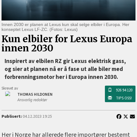
Innen 2030 er planen at Lexus kun skal selge elbiler i Europa. Her
konseptet Lexus LF-ZC. (Fotos: Lexus)
Kun elbiler for Lexus Europa
innen 2030
Inspirert av elbilen RZ gir Lexus elektrisk gass,
og sier at planen nå er å fase ut alle biler med
forbrenningsmotor her i Europa innen 2030.
Skrevet av
926 94 120
THOMAS HILDONEN
TIPS OSS!
Ansvarlig redaktør
Publisert:
04.12.2023 19:25
Her i Norge har allerede flere importører bestemt