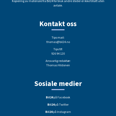
Kopiering av materiale fra Bil24 for bruk andre steder er ikke tillatt uten
avtale.
Kontakt oss
Tips mail:
thomas@bil24.no
Tips tlf:
926 94 120
Ansvarlig redaktør:
Thomas Hildonen
Sosiale medier
Bil24
på Facebook
Bil24
på Twitter
Bil24
på Instagram