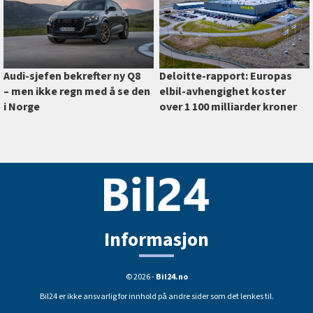
Deloitte-rapport: Europas
Audi-sjefen bekrefter ny Q8
elbil-avhengighet koster
–⁠ men ikke regn med å se den
over 1 100 milliarder kroner
i Norge
Informasjon
© 2026 -
Bil24.no
Bil24 er ikke ansvarlig for innhold på andre sider som det lenkes til.