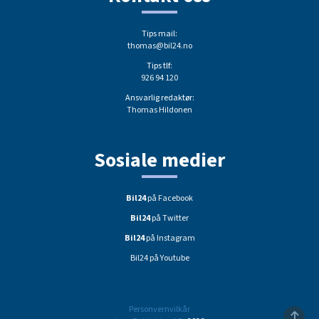
Tips mail:
thomas@bil24.no
Tips tlf:
926 94 120
Ansvarlig redaktør:
Thomas Hildonen
Sosiale medier
Bil24
på Facebook
Bil24
på Twitter
Bil24
på Instagram
Bil24 på Youtube
Personvernvilkår