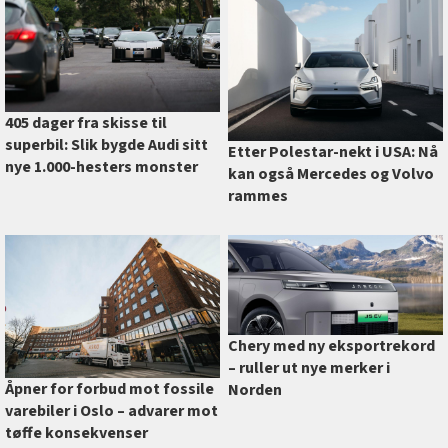
405 dager fra skisse til
superbil: Slik bygde Audi sitt
Etter Polestar-nekt i USA: Nå
nye 1.000-hesters monster
kan også Mercedes og Volvo
rammes
Chery med ny eksportrekord
–⁠ ruller ut nye merker i
Åpner for forbud mot fossile
Norden
varebiler i Oslo –⁠ advarer mot
tøffe konsekvenser