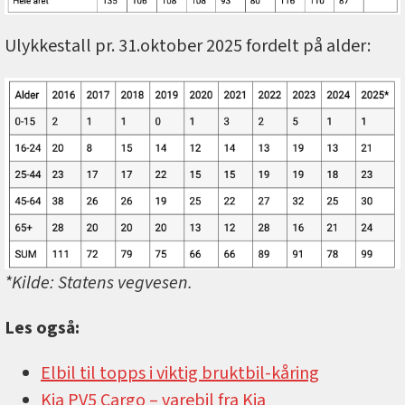
Ulykkestall pr. 31.oktober 2025 fordelt på alder:
*Kilde: Statens vegvesen.
Les også:
Elbil til topps i viktig bruktbil-kåring
Kia PV5 Cargo –⁠ varebil fra Kia