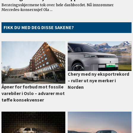
FIKK DU MED DEG DISSE SAKENE?
Chery med ny eksportrekord
–⁠ ruller ut nye merker i
Åpner for forbud mot fossile
Norden
varebiler i Oslo –⁠ advarer mot
tøffe konsekvenser