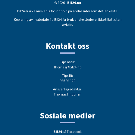
© 2026 -
Bil24.no
Bil24 er ikke ansvarlig for innhold på andre sider som det lenkes til.
Kopiering av materiale fra Bil24 for bruk andre steder er ikke tillatt uten
avtale.
Kontakt oss
Tips mail:
thomas@bil24.no
Tips tlf:
926 94 120
Ansvarlig redaktør:
Thomas Hildonen
Sosiale medier
Bil24
på Facebook