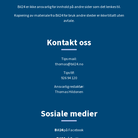
Bil24 er ikke ansvarlig for innhold på andre sider som det lenkes til.
Kopiering av materiale fra Bil24 for bruk andre steder er ikke tillatt uten
avtale.
Kontakt oss
Tips mail:
thomas@bil24.no
Tips tlf:
926 94 120
Ansvarlig redaktør:
Thomas Hildonen
Sosiale medier
Bil24
på Facebook