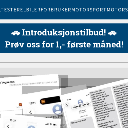
LTESTER
ELBILER
FORBRUKER
MOTORSPORT
MOTORS
🚗 Introduksjonstilbud! 🚗
Prøv oss for 1,- første måned!