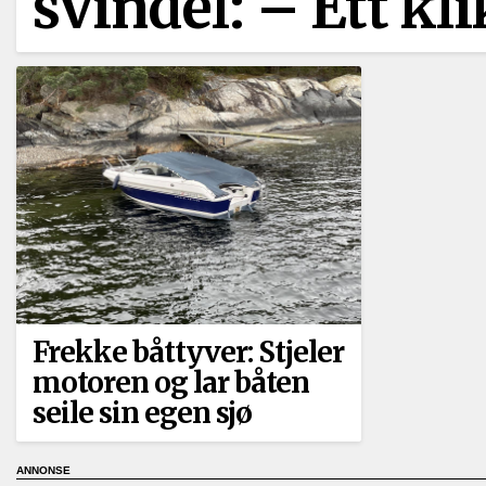
svindel: –⁠ Ett k
Frekke båttyver: Stjeler
motoren og lar båten
seile sin egen sjø