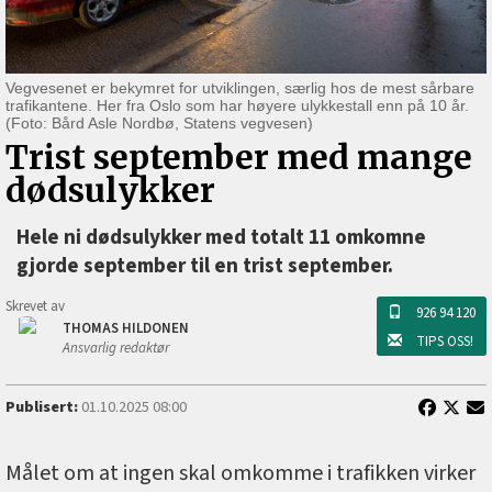
Vegvesenet er bekymret for utviklingen, særlig hos de mest sårbare
trafikantene. Her fra Oslo som har høyere ulykkestall enn på 10 år.
(Foto: Bård Asle Nordbø, Statens vegvesen)
Trist september med mange
dødsulykker
Hele ni dødsulykker med totalt 11 omkomne
gjorde september til en trist september.
Skrevet av
926 94 120
THOMAS HILDONEN
TIPS OSS!
Ansvarlig redaktør
Publisert:
01.10.2025 08:00
Målet om at ingen skal omkomme i trafikken virker