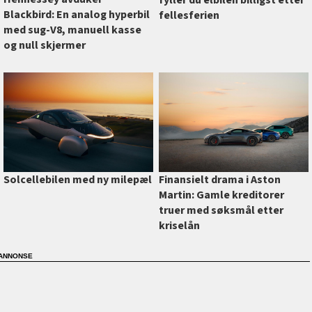
fyller du elbilen billigst etter
Blackbird: En analog hyperbil
fellesferien
med sug-V8, manuell kasse
og null skjermer
Finansielt drama i Aston
Solcellebilen med ny milepæl
Martin: Gamle kreditorer
truer med søksmål etter
kriselån