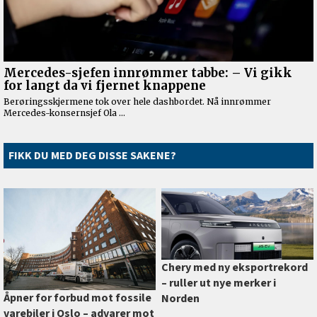
FIKK DU MED DEG DISSE SAKENE?
Chery med ny eksportrekord
–⁠ ruller ut nye merker i
Åpner for forbud mot fossile
Norden
varebiler i Oslo –⁠ advarer mot