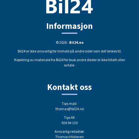
Informasjon
© 2026 -
Bil24.no
Bil24 er ikke ansvarlig for innhold på andre sider som det lenkes til.
Kopiering av materiale fra Bil24 for bruk andre steder er ikke tillatt uten
avtale.
Kontakt oss
Tips mail:
thomas@bil24.no
Tips tlf:
926 94 120
Ansvarlig redaktør:
Thomas Hildonen