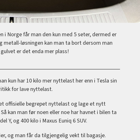
en i Norge får man den kun med 5 seter, dermed er
 og metall-løsningen kan man ta bort dersom man
 gulvet er det enda mer plass!
an kun har 10 kilo mer nyttelast her enn i Tesla sin
tikk for lave nyttelast.
et offisielle begrepet nyttelast og lage et nytt
. Så kan man før noen eller noe har havnet i bilen ta
del Y, og 400 kilo i Maxus Euniq 6 SUV.
r, og man får da tilgjengelig vekt til bagasje.