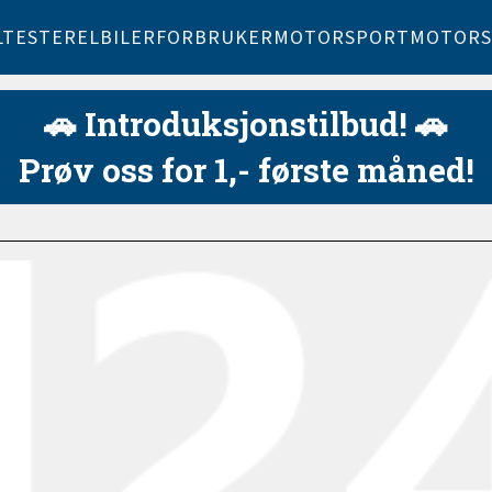
LTESTER
ELBILER
FORBRUKER
MOTORSPORT
MOTORS
🚗 Introduksjonstilbud! 🚗
Prøv oss for 1,- første måned!