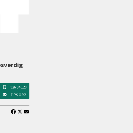
esverdig
926 94 120
TIPS OSS!