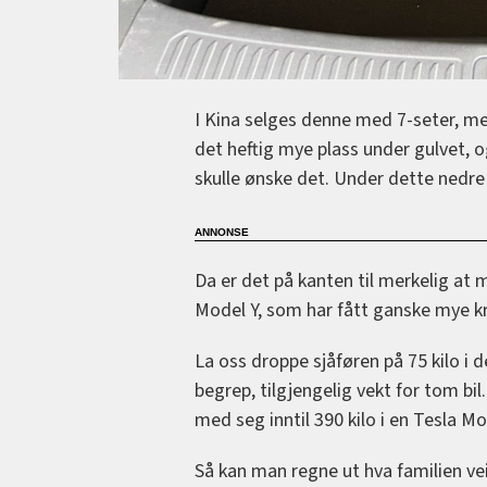
I Kina selges denne med 7-seter, m
det heftig mye plass under gulvet,
skulle ønske det. Under dette nedre
Da er det på kanten til merkelig at m
Model Y, som har fått ganske mye kri
La oss droppe sjåføren på 75 kilo i d
begrep, tilgjengelig vekt for tom bil
med seg inntil 390 kilo i en Tesla Mo
Så kan man regne ut hva familien veie