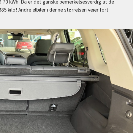
på 70 kWh. Da er det ganske bemerkelsesverdig at de
85 kilo! Andre elbiler i denne størrelsen veier fort