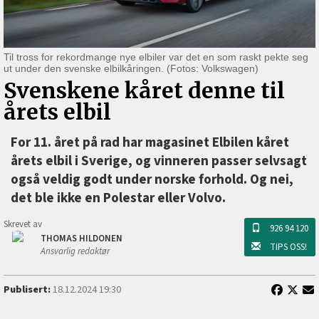
Til tross for rekordmange nye elbiler var det en som raskt pekte seg
ut under den svenske elbilkåringen. (Fotos: Volkswagen)
Svenskene kåret denne til
årets elbil
For 11. året på rad har magasinet Elbilen kåret
årets elbil i Sverige, og vinneren passer selvsagt
også veldig godt under norske forhold. Og nei,
det ble ikke en Polestar eller Volvo.
Skrevet av
926 94 120
THOMAS HILDONEN
TIPS OSS!
Ansvarlig redaktør
Publisert:
18.12.2024 19:30