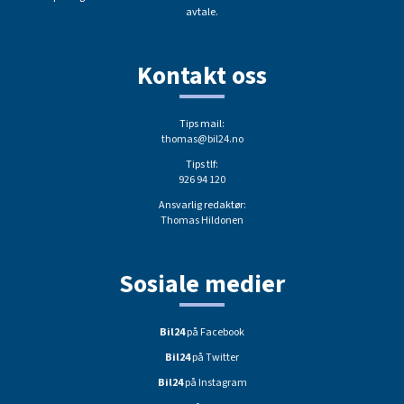
avtale.
Kontakt oss
Tips mail:
thomas@bil24.no
Tips tlf:
926 94 120
Ansvarlig redaktør:
Thomas Hildonen
Sosiale medier
Bil24
på Facebook
Bil24
på Twitter
Bil24
på Instagram