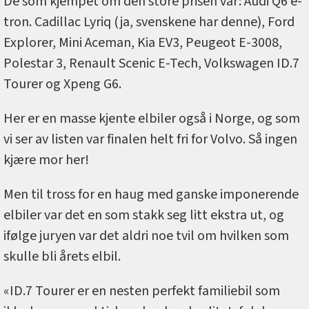
De som kjempet om den store prisen var: Audi Q6 e-
tron. Cadillac Lyriq (ja, svenskene har denne), Ford
Explorer, Mini Aceman, Kia EV3, Peugeot E-3008,
Polestar 3, Renault Scenic E-Tech, Volkswagen ID.7
Tourer og Xpeng G6.
Her er en masse kjente elbiler også i Norge, og som
vi ser av listen var finalen helt fri for Volvo. Så ingen
kjære mor her!
Men til tross for en haug med ganske imponerende
elbiler var det en som stakk seg litt ekstra ut, og
ifølge juryen var det aldri noe tvil om hvilken som
skulle bli årets elbil.
«ID.7 Tourer er en nesten perfekt familiebil som