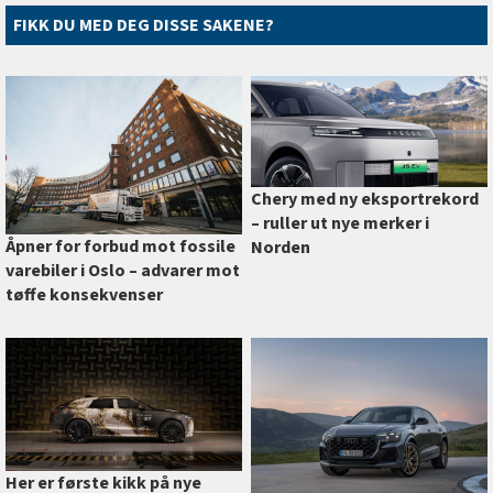
FIKK DU MED DEG DISSE SAKENE?
Chery med ny eksportrekord
–⁠ ruller ut nye merker i
Åpner for forbud mot fossile
Norden
varebiler i Oslo –⁠ advarer mot
tøffe konsekvenser
Her er første kikk på nye