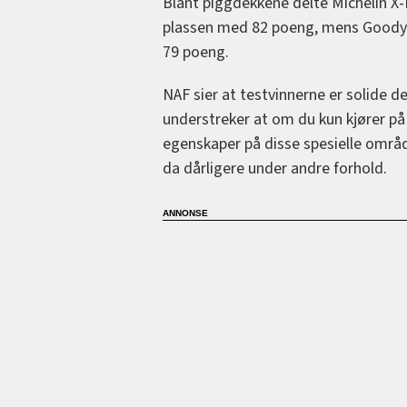
Blant piggdekkene delte Michelin X-
plassen med 82 poeng, mens Goodyea
79 poeng.
NAF sier at testvinnerne er solide d
understreker at om du kun kjører på 
egenskaper på disse spesielle områ
da dårligere under andre forhold.