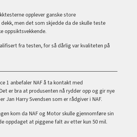
kktesterne opplever ganske store
ye dekk, men det som skjedde da de skulle teste
ke oppsiktsvekkende.
lifisert fra testen, for så dårlig var kvaliteten på
Ice 1 anbefaler NAF å ta kontakt med
 Det er bra at produsenten nå rydder opp og gir nye
sier Jan Harry Svendsen som er rådgiver i NAF.
ingen kom da NAF og Motor skulle gjennomføre sin
 de oppdaget at piggene falt av etter kun 50 mil.