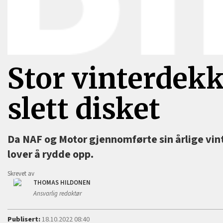
Stor vinterdekk
slett disket
Da NAF og Motor gjennomførte sin årlige vin
lover å rydde opp.
Skrevet av
THOMAS HILDONEN
Ansvarlig redaktør
Publisert:
18.10.2022 08:40