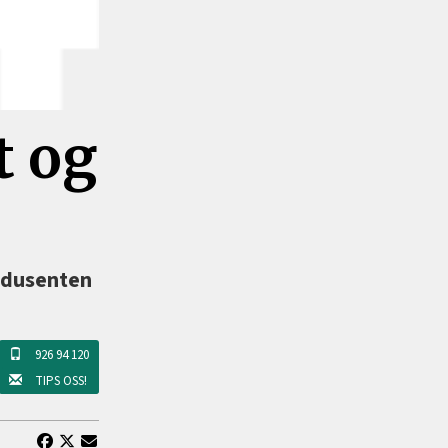
t og
rodusenten
926 94 120
TIPS OSS!