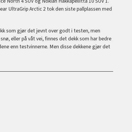
Ice North 4 SUV og Nokian Hakkapeliitta 10 SUV 1.
r UltraGrip Arctic 2 tok den siste pallplassen med
ekk som gjør det jevnt over godt i testen, men
snø, eller på våt vei, finnes det dekk som har bedre
dene enn testvinnerne. Men disse dekkene gjør det