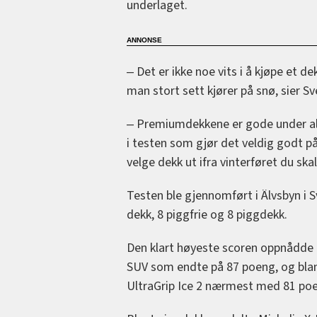
underlaget.
‒ Det er ikke noe vits i å kjøpe et 
man stort sett kjører på snø, sier S
‒ Premiumdekkene er gode under alle
i testen som gjør det veldig godt p
velge dekk ut ifra vinterføret du skal
Testen ble gjennomført i Älvsbyn i S
dekk, 8 piggfrie og 8 piggdekk.
Den klart høyeste scoren oppnådde d
SUV som endte på 87 poeng, og blan
UltraGrip Ice 2 nærmest med 81 poe