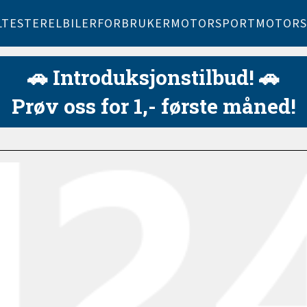
LTESTER
ELBILER
FORBRUKER
MOTORSPORT
MOTORS
🚗 Introduksjonstilbud! 🚗
Prøv oss for 1,- første måned!