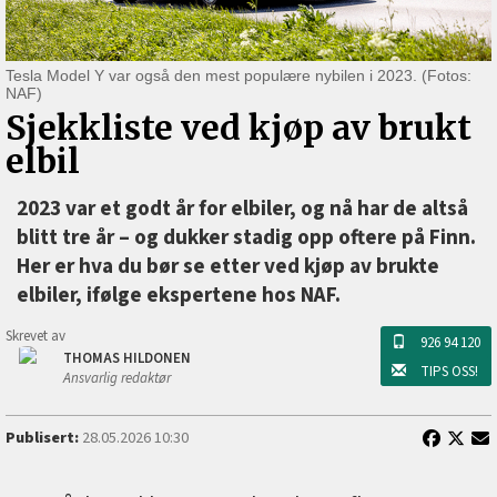
Tesla Model Y var også den mest populære nybilen i 2023. (Fotos:
NAF)
Sjekkliste ved kjøp av brukt
elbil
2023 var et godt år for elbiler, og nå har de altså
blitt tre år –⁠ og dukker stadig opp oftere på Finn.
Her er hva du bør se etter ved kjøp av brukte
elbiler, ifølge ekspertene hos NAF.
Skrevet av
926 94 120
THOMAS HILDONEN
TIPS OSS!
Ansvarlig redaktør
Publisert:
28.05.2026 10:30