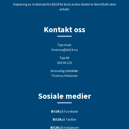
Kopiering av materiale fra Bil24 for bruk andre steder er ikke tillatt uten
avtale.
Kontakt oss
Tips mail:
thomas@bil24.no
Tips tlf:
926 94 120
Ansvarlig redaktør:
Thomas Hildonen
Sosiale medier
Bil24
på Facebook
Bil24
på Twitter
Bil24
på Instagram