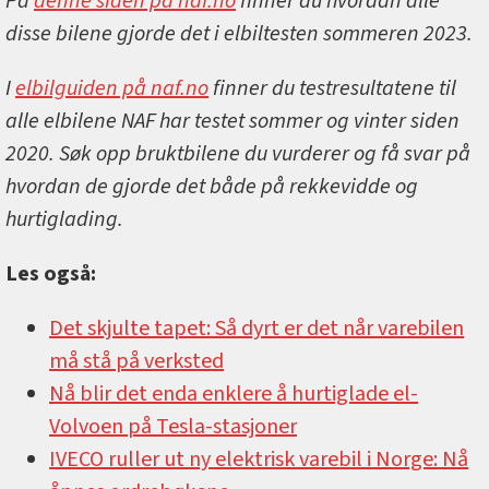
På
denne siden på naf.no
finner du hvordan alle
disse bilene gjorde det i elbiltesten sommeren 2023.
I
elbilguiden på naf.no
finner du testresultatene til
alle elbilene NAF har testet sommer og vinter siden
2020. Søk opp bruktbilene du vurderer og få svar på
hvordan de gjorde det både på rekkevidde og
hurtiglading.
Les også:
Det skjulte tapet: Så dyrt er det når varebilen
må stå på verksted
Nå blir det enda enklere å hurtiglade el-
Volvoen på Tesla-stasjoner
IVECO ruller ut ny elektrisk varebil i Norge: Nå