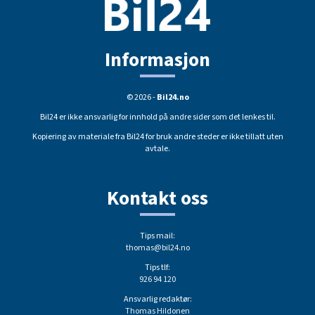
Informasjon
© 2026 -
Bil24.no
Bil24 er ikke ansvarlig for innhold på andre sider som det lenkes til.
Kopiering av materiale fra Bil24 for bruk andre steder er ikke tillatt uten
avtale.
Kontakt oss
Tips mail:
thomas@bil24.no
Tips tlf:
926 94 120
Ansvarlig redaktør:
Thomas Hildonen