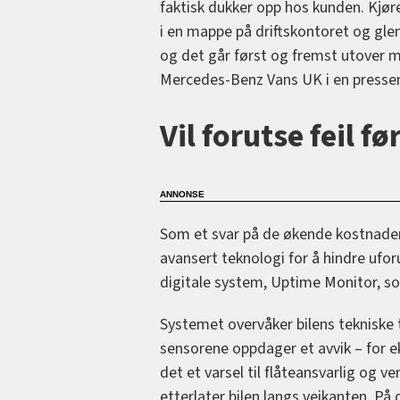
faktisk dukker opp hos kunden. Kjør
i en mappe på driftskontoret og gle
og det går først og fremst utover me
Mercedes-Benz Vans UK i en presse
Vil forutse feil f
Som et svar på de økende kostnadene
avansert teknologi for å hindre ufo
digitale system, Uptime Monitor, s
Systemet overvåker bilens tekniske 
sensorene oppdager et avvik – for 
det et varsel til flåteansvarlig og ve
etterlater bilen langs veikanten. 