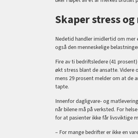
uker i løpet av et år merkes brutalt 
Skaper stress og
Nedetid handler imidlertid om mer e
også den menneskelige belastningen
Fire av ti bedriftsledere (41 prosent
økt stress blant de ansatte. Videre 
mens 29 prosent melder om at de an
tapte.
Innenfor dagligvare- og matlevering 
når bilene må på verksted. For hels
for at pasienter ikke får livsviktige
– For mange bedrifter er ikke en vare