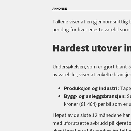
Tallene viser at en gjennomsnittlig 
per dag for hver eneste varebil som e
Hardest utover i
Undersøkelsen, som er gjort blant 5
av varebiler, viser at enkelte brans
Produksjon og industri:
Taper
Bygg- og anleggsbransjen:
Se
kroner (£1 464) per bil som er ut
I løpet av de siste 12 månedene har 
med uforutsette avbrudd på kjøretøy