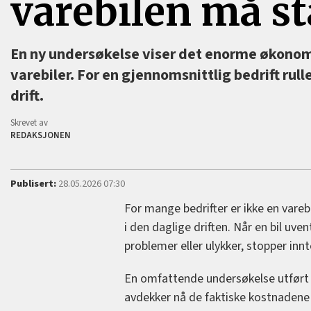
varebilen må st
En ny undersøkelse viser det enorme økono
varebiler. For en gjennomsnittlig bedrift rul
drift.
Skrevet av
REDAKSJONEN
Publisert:
28.05.2026 07:30
For mange bedrifter er ikke en vareb
i den daglige driften. Når en bil uve
problemer eller ulykker, stopper inn
En omfattende undersøkelse utført
avdekker nå de faktiske kostnadene kn