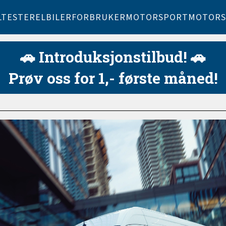
LTESTER
ELBILER
FORBRUKER
MOTORSPORT
MOTORS
🚗 Introduksjonstilbud! 🚗
Prøv oss for 1,- første måned!