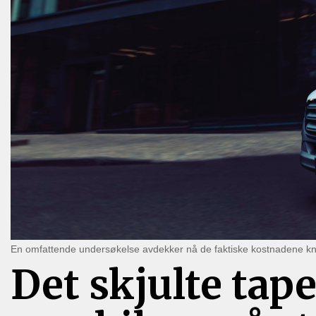
En omfattende undersøkelse avdekker nå de faktiske kostnadene knytt
Det skjulte tape