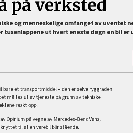
å på verksted
miske og menneskelige omfanget av uventet n
ler tusenlappene ut hvert eneste døgn en bil er 
il bare et transportmiddel – den er selve ryggraden
ntet må tas ut av tjeneste på grunn av tekniske
tektene raskt opp.
 av Opinium på vegne av Mercedes-Benz Vans,
yttet til at en varebil blir stående.