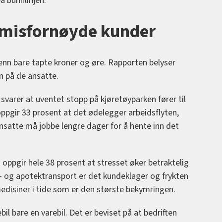
på bunnlinjen.
 misfornøyde kunder
nn bare tapte kroner og øre. Rapporten belyser
 på de ansatte.
) svarer at uventet stopp på kjøretøyparken fører til
oppgir 33 prosent at det ødelegger arbeidsflyten,
satte må jobbe lengre dager for å hente inn det
oppgir hele 38 prosent at stresset øker betraktelig
e- og apotektransport er det kundeklager og frykten
 medisiner i tide som er den største bekymringen.
bil bare en varebil. Det er beviset på at bedriften