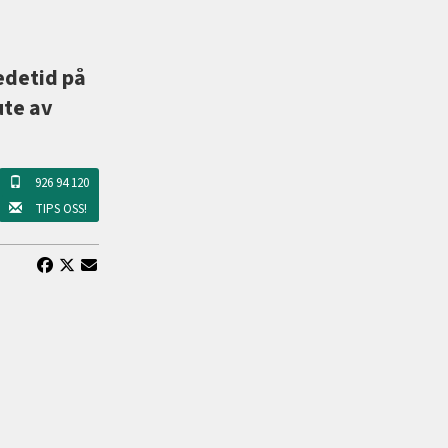
edetid på
ute av
926 94 120
TIPS OSS!