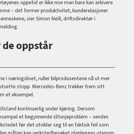
etøyenes oppetid er ikke noe man bare kan arkivere
mme – det former produktivitet, kunderelasjoner
nneskene, sier Simon Neill, driftsdirektør i
melding.
ør de oppstår
 i næringslivet, ruller bilprodusentene nå ut mer
rutsette stopp. Mercedes-Benz trekker frem sitt
om et eksempel.
tilstand kontinuerlig under kjøring. Dersom
eksempel et begynnende slitasjeproblem – sendes
rkstedet før det utvikler seg til en faktisk feil som
På den måten kan verkstedbesøket planlegges utenom