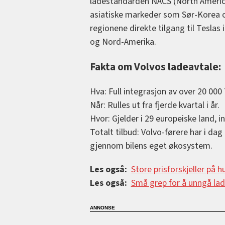
ladestandarden NACS (North America
asiatiske markeder som Sør-Korea og
regionene direkte tilgang til Teslas 
og Nord-Amerika.
Fakta om Volvos ladeavtale:
Hva: Full integrasjon av over 20 000
Når: Rulles ut fra fjerde kvartal i år.
Hvor: Gjelder i 29 europeiske land, i
Totalt tilbud: Volvo-førere har i dag 
gjennom bilens eget økosystem.
Les også:
Store prisforskjeller på hu
Les også:
Små grep for å unngå la