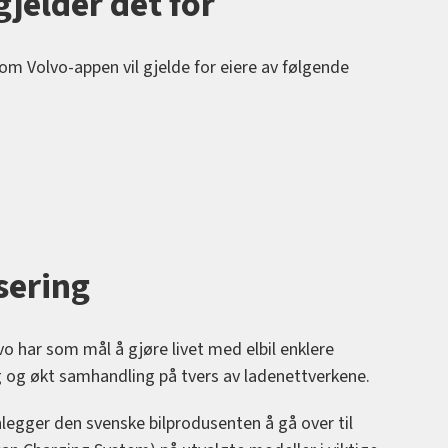
jelder det for
m Volvo-appen vil gjelde for eiere av følgende
sering
vo har som mål å gjøre livet med elbil enklere
g og økt samhandling på tvers av ladenettverkene.
legger den svenske bilprodusenten å gå over til