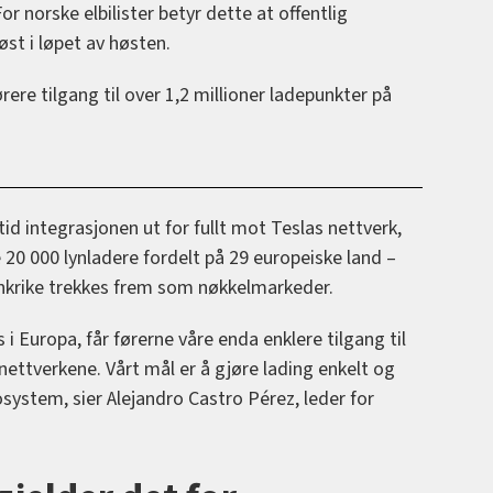
r norske elbilister betyr dette at offentlig
øst i løpet av høsten.
ørere tilgang til over 1,2 millioner ladepunkter på
rtid integrasjonen ut for fullt mot Teslas nettverk,
 20 000 lynladere fordelt på 29 europeiske land –
ankrike trekkes frem som nøkkelmarkeder.
 i Europa, får førerne våre enda enklere tilgang til
ettverkene. Vårt mål er å gjøre lading enkelt og
ystem, sier Alejandro Castro Pérez, leder for