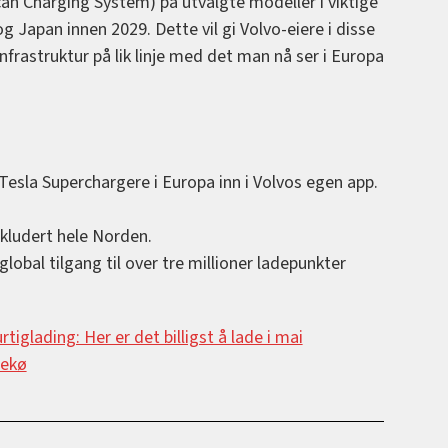
n Charging System) på utvalgte modeller i viktige
 Japan innen 2029. Dette vil gi Volvo-eiere i disse
infrastruktur på lik linje med det man nå ser i Europa
 Tesla Superchargere i Europa inn i Volvos egen app.
nkludert hele Norden.
global tilgang til over tre millioner ladepunkter
rtiglading: Her er det billigst å lade i mai
dekø