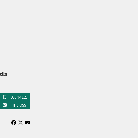
sla
926 94 120
TIPS OSS!