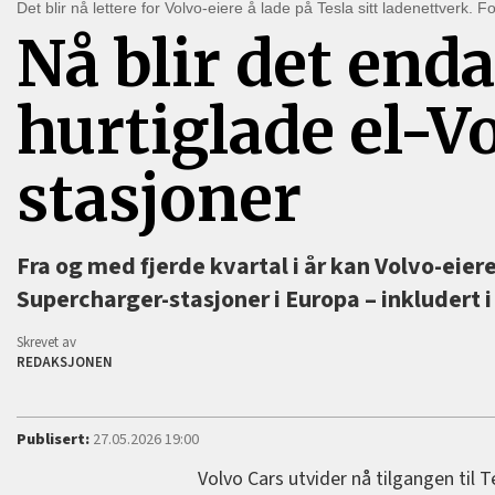
Det blir nå lettere for Volvo-eiere å lade på Tesla sitt ladenettverk. F
Nå blir det enda
hurtiglade el-V
stasjoner
Fra og med fjerde kvartal i år kan Volvo-eiere
Supercharger-stasjoner i Europa –⁠ inkludert 
Skrevet av
REDAKSJONEN
Publisert:
27.05.2026 19:00
Volvo Cars utvider nå tilgangen til