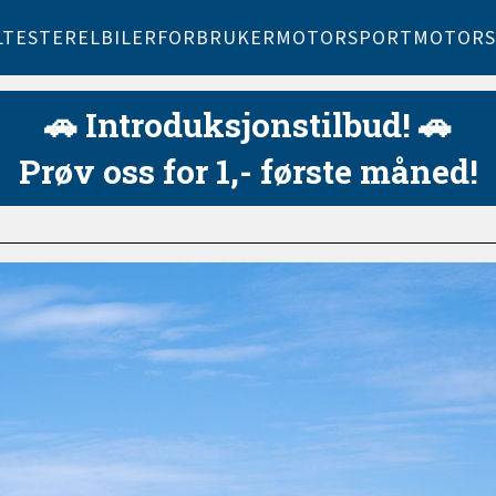
LTESTER
ELBILER
FORBRUKER
MOTORSPORT
MOTORS
🚗 Introduksjonstilbud! 🚗
Prøv oss for 1,- første måned!