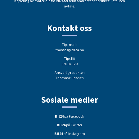
Kopiering av materiale fra Bil24 for bruk andre steder er ikke tillatt uten
avtale.
Kontakt oss
Tips mail:
thomas@bil24.no
Tips tlf:
926 94 120
Ansvarlig redaktør:
Thomas Hildonen
Sosiale medier
Bil24
på Facebook
Bil24
på Twitter
Bil24
på Instagram