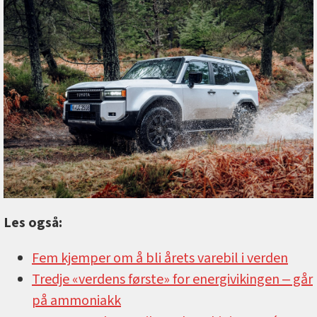
Les også:
Fem kjemper om å bli årets varebil i verden
Tredje «verdens første» for energivikingen ‒ går
på ammoniakk