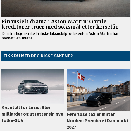
FIKK DU MED DEG DISSE SAKENE?
Krisetall for Lucid: Blør
milliarder og utsetter sin nye
Førerløse taxier inntar
folke-SUV
Norden: Premiere i Danmark i
2027