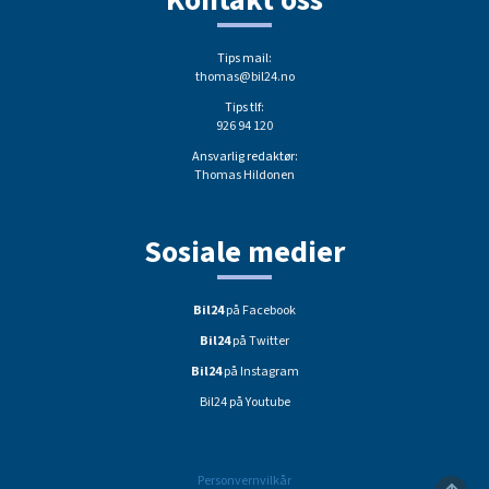
Kontakt oss
Tips mail:
thomas@bil24.no
Tips tlf:
926 94 120
Ansvarlig redaktør:
Thomas Hildonen
Sosiale medier
Bil24
på Facebook
Bil24
på Twitter
Bil24
på Instagram
Bil24 på Youtube
Personvernvilkår