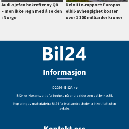
Deloitte-rapport: Europas
Audi-sjefen bekrefter ny Q8
elbil-avhengighet koster
–⁠ men ikke regn med å se den
over 1 100 milliarder kroner
i Norge
Informasjon
© 2026 -
Bil24.no
Bil24 er ikke ansvarlig for innhold på andre sider som det lenkes til.
Kopiering av materiale fra Bil24 for bruk andre steder er ikke tillatt uten
avtale.