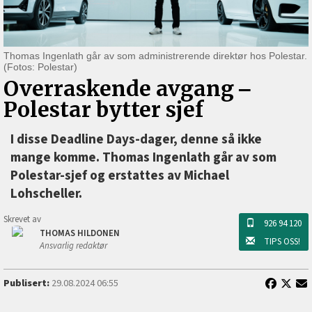
Thomas Ingenlath går av som administrerende direktør hos Polestar.
(Fotos: Polestar)
Overraskende avgang ‒
Polestar bytter sjef
I disse Deadline Days-dager, denne så ikke
mange komme. Thomas Ingenlath går av som
Polestar-sjef og erstattes av Michael
Lohscheller.
Skrevet av
926 94 120
THOMAS HILDONEN
TIPS OSS!
Ansvarlig redaktør
Publisert:
29.08.2024 06:55