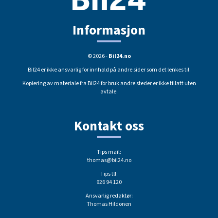
Informasjon
© 2026 -
Bil24.no
Bil24 er ikke ansvarlig for innhold på andre sider som det lenkes til.
Kopiering av materiale fra Bil24 for bruk andre steder er ikke tillatt uten
avtale.
Kontakt oss
Tips mail:
thomas@bil24.no
Tips tlf:
926 94 120
Ansvarlig redaktør:
Thomas Hildonen