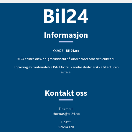
Informasjon
© 2026 -
Bil24.no
Bil24 er ikke ansvarlig for innhold på andre sider som det lenkes til.
Kopiering av materiale fra Bil24 for bruk andre steder er ikke tillatt uten
avtale.
Kontakt oss
Tips mail:
thomas@bil24.no
Tips tlf:
926 94 120